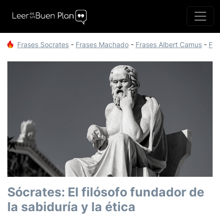
Frases Socrates
-
Frases Machado
-
Frases Albert Camus
-
Fra
Sócrates: El filósofo fundador de
la sabiduría y la ética