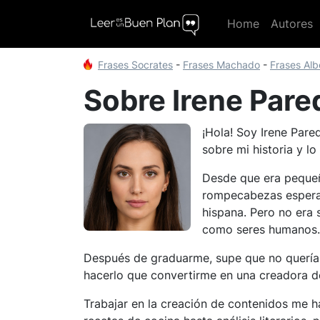
Home
Autores
Frases Socrates
-
Frases Machado
-
Frases Al
Sobre Irene Pare
¡Hola! Soy Irene Pare
sobre mi historia y lo
Desde que era pequeña
rompecabezas esperan
hispana. Pero no era 
como seres humanos.
Después de graduarme, supe que no quería 
hacerlo que convertirme en una creadora d
Trabajar en la creación de contenidos me 