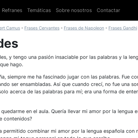
Refranes
Temáticas
Sobre nosotros
Contactar
bert Camus
-
Frases Cervantes
-
Frases de Napoleon
-
Frases Gandhi
des
des, y tengo una pasión insaciable por las palabras y la l
 que hago.
, siempre me ha fascinado jugar con las palabras. Fue com
do ser ensambladas. Así que cuando crecí, no fue una sorp
solo acerca de las palabras para mí; era una forma de ent
quedarme en el aula. Quería llevar mi amor por la lengua 
e contenidos?
ha permitido combinar mi amor por la lengua española con 