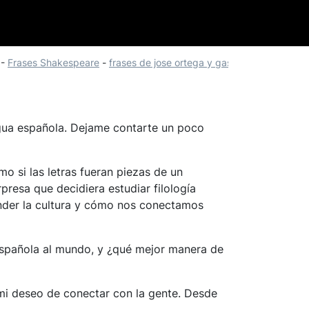
-
Frases Shakespeare
-
frases de jose ortega y gasset
engua española. Dejame contarte un poco
o si las letras fueran piezas de un
resa que decidiera estudiar filología
ender la cultura y cómo nos conectamos
española al mundo, y ¿qué mejor manera de
mi deseo de conectar con la gente. Desde